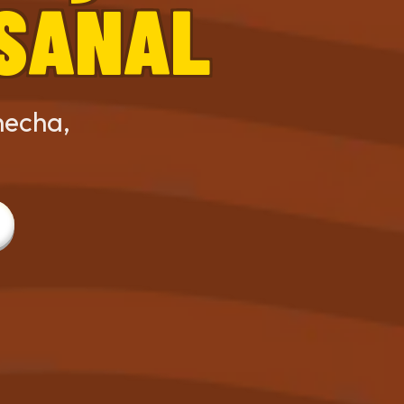
ESANAL
hecha,